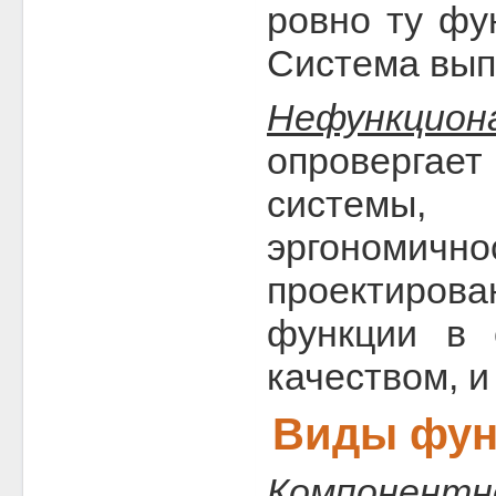
ровно ту фу
Система вып
Нефункцион
опровергает
системы, 
эргономич
проектиров
функции в 
качеством, и
Виды фун
Компонентн